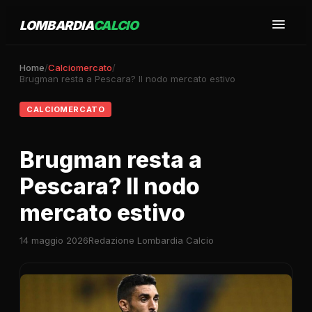
LOMBARDIA
CALCIO
Home
/
Calciomercato
/
Brugman resta a Pescara? Il nodo mercato estivo
CALCIOMERCATO
Brugman resta a
Pescara? Il nodo
mercato estivo
14 maggio 2026
Redazione Lombardia Calcio