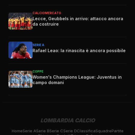
CALCIOMERCATO
Lecce, Geubbels in arrivo: attacco ancora
da costruire
SERIE A
Rafael Leao: la rinascita è ancora possibile
COPPE
Women's Champions League: Juventus in
campo domani
LOMBARDIA CALCIO
Home
Serie A
Serie B
Serie C
Serie D
Classifica
Squadre
Partite