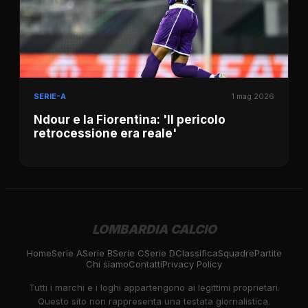
SERIE-A
1 mag 2026
Ndour e la Fiorentina: 'Il pericolo
retrocessione era reale'
LOMBARDIA CALCIO
Home
Serie A
Serie B
Serie C
Serie D
Classifica
Squadre
Partite
Chi siamo
Contatti
Privacy Policy
Tutti i marchi e i loghi appartengono ai legittimi proprietari.
Questo sito non rappresenta una testata giornalistica.