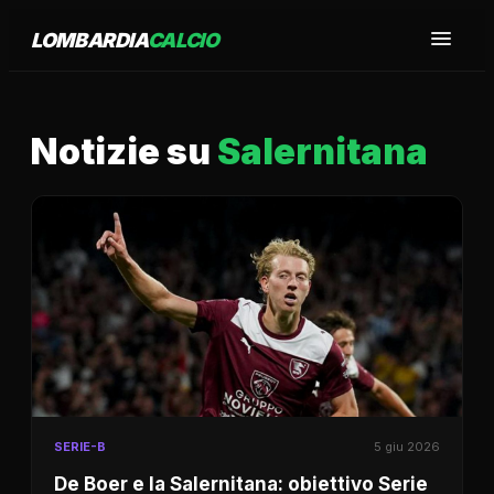
LOMBARDIA
CALCIO
Notizie su
Salernitana
SERIE-B
5 giu 2026
De Boer e la Salernitana: obiettivo Serie