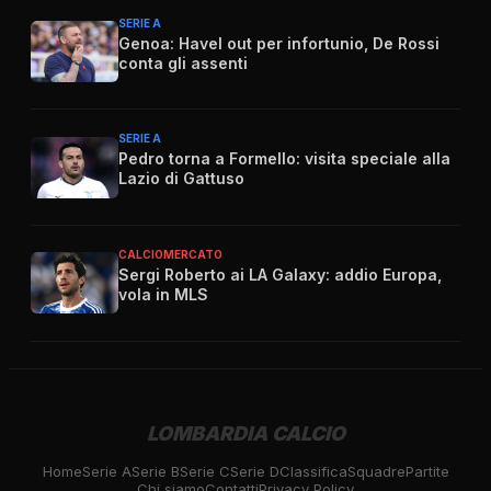
SERIE A
Genoa: Havel out per infortunio, De Rossi
conta gli assenti
SERIE A
Pedro torna a Formello: visita speciale alla
Lazio di Gattuso
CALCIOMERCATO
Sergi Roberto ai LA Galaxy: addio Europa,
vola in MLS
LOMBARDIA CALCIO
Home
Serie A
Serie B
Serie C
Serie D
Classifica
Squadre
Partite
Chi siamo
Contatti
Privacy Policy