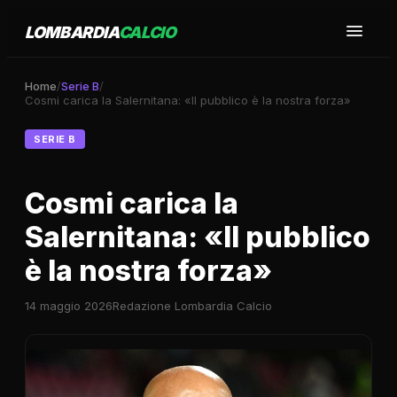
LOMBARDIA
CALCIO
Home
/
Serie B
/
Cosmi carica la Salernitana: «Il pubblico è la nostra forza»
SERIE B
Cosmi carica la
Salernitana: «Il pubblico
è la nostra forza»
14 maggio 2026
Redazione Lombardia Calcio