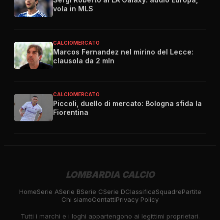
vola in MLS
CALCIOMERCATO
Marcos Fernandez nel mirino del Lecce:
clausola da 2 mln
CALCIOMERCATO
Piccoli, duello di mercato: Bologna sfida la
Fiorentina
LOMBARDIA CALCIO
Home
Serie A
Serie B
Serie C
Serie D
Classifica
Squadre
Partite
Chi siamo
Contatti
Privacy Policy
Tutti i marchi e i loghi appartengono ai legittimi proprietari.