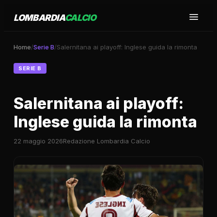
LOMBARDIA
CALCIO
Home
/
Serie B
/
Salernitana ai playoff: Inglese guida la rimonta
SERIE B
Salernitana ai playoff:
Inglese guida la rimonta
22 maggio 2026
Redazione Lombardia Calcio