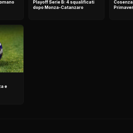
 Romano
Playoff Serie B: 4 squalificati
Cosenza 
dopo Monza-Catanzaro
Primavera
za e