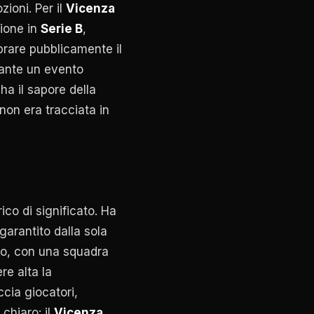
ioni. Per il
Vicenza
zione in
Serie B
,
rare pubblicamente il
rante un evento
ha il sapore della
non era tracciata in
ico di significato. Ha
arantito dalla sola
rno, con una squadra
re alta la
cia giocatori,
 chiaro: il
Vicenza