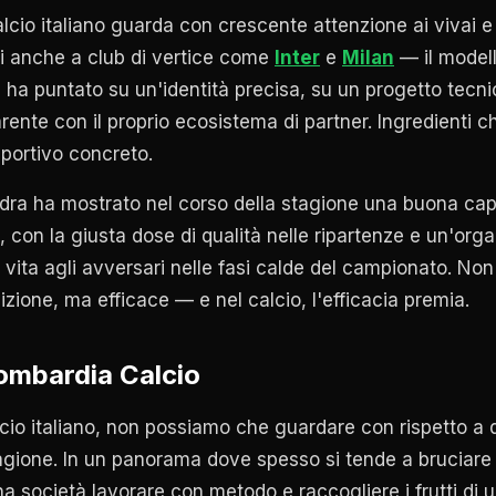
alcio italiano guarda con crescente attenzione ai vivai e 
ri anche a club di vertice come
Inter
e
Milan
— il modell
à ha puntato su un'identità precisa, su un progetto tecn
ente con il proprio ecosistema di partner. Ingredienti 
sportivo concreto.
dra ha mostrato nel corso della stagione una buona cap
 con la giusta dose di qualità nelle ripartenze e un'orga
la vita agli avversari nelle fasi calde del campionato. N
izione, ma efficace — e nel calcio, l'efficacia premia.
Lombardia Calcio
lcio italiano, non possiamo che guardare con rispetto a 
agione. In un panorama dove spesso si tende a bruciare 
na società lavorare con metodo e raccogliere i frutti d