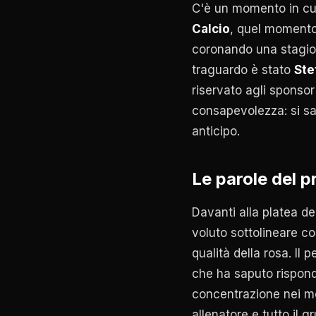
C'è un momento in cui 
Calcio
, quel momento 
coronando una stagio
traguardo è stato
Ste
riservato agli sponsor
consapevolezza: si sap
anticipo.
Le parole del p
Davanti alla platea deg
voluto sottolineare c
qualità della rosa. Il
che ha saputo risponde
concentrazione nei mo
allenatore e tutto il g