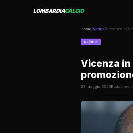
LOMBARDIA
CALCIO
Home
/
Serie B
/
Vicenza in Se
SERIE B
Vicenza in 
promozion
23 maggio 2026
Redazione 