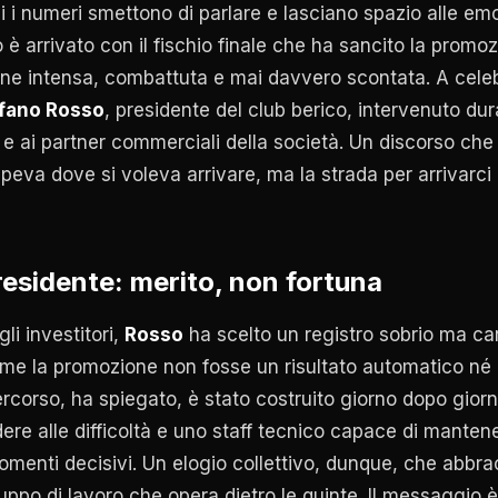
i numeri smettono di parlare e lasciano spazio alle emoz
è arrivato con il fischio finale che ha sancito la promo
ne intensa, combattuta e mai davvero scontata. A celeb
fano Rosso
, presidente del club berico, intervenuto du
 e ai partner commerciali della società. Un discorso che 
eva dove si voleva arrivare, ma la strada per arrivarci 
residente: merito, non fortuna
li investitori,
Rosso
ha scelto un registro sobrio ma car
ome la promozione non fosse un risultato automatico né g
 percorso, ha spiegato, è stato costruito giorno dopo gio
re alle difficoltà e uno staff tecnico capace di mantene
menti decisivi. Un elogio collettivo, dunque, che abbrac
ruppo di lavoro che opera dietro le quinte. Il messaggio è