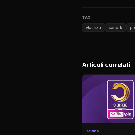
TAG
vicenza
serie-b
pr
Articoli correlati
SERIE B