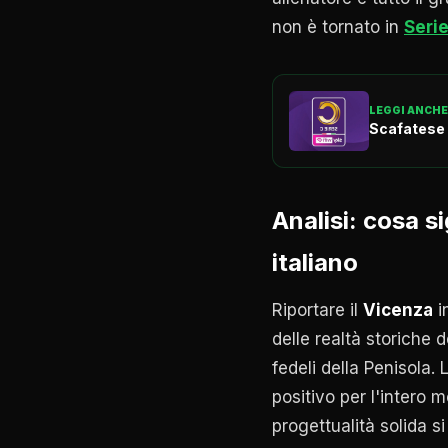
non è tornato in
Serie
LEGGI ANCHE
Scafatese 
Analisi: cosa 
italiano
Riportare il
Vicenza
i
delle realtà storiche 
fedeli della Penisola.
positivo per l'intero
progettualità solida 