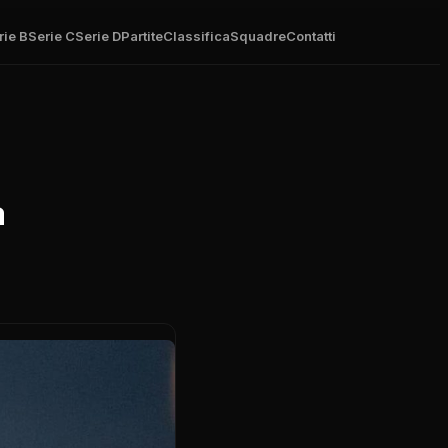
rie B
Serie C
Serie D
Partite
Classifica
Squadre
Contatti
a