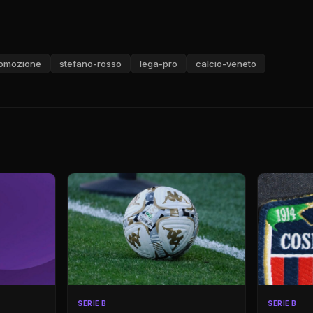
omozione
stefano-rosso
lega-pro
calcio-veneto
SERIE B
SERIE B