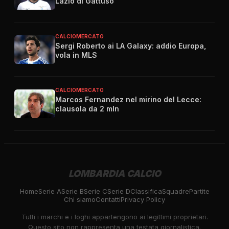
Lazio di Gattuso
CALCIOMERCATO
Sergi Roberto ai LA Galaxy: addio Europa,
vola in MLS
CALCIOMERCATO
Marcos Fernandez nel mirino del Lecce:
clausola da 2 mln
LOMBARDIA CALCIO
Home
Serie A
Serie B
Serie C
Serie D
Classifica
Squadre
Partite
Chi siamo
Contatti
Privacy Policy
Tutti i marchi e i loghi appartengono ai legittimi proprietari.
Questo sito non rappresenta una testata giornalistica.