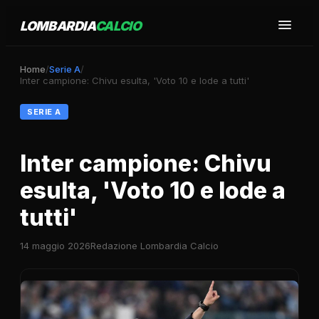
LOMBARDIA
CALCIO
Home
/
Serie A
/
Inter campione: Chivu esulta, 'Voto 10 e lode a tutti'
SERIE A
Inter campione: Chivu
esulta, 'Voto 10 e lode a
tutti'
14 maggio 2026
Redazione Lombardia Calcio