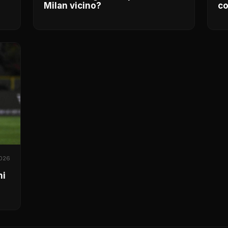
Milan vicino?
co
2026
hi