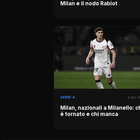
Milan e il nodo Rabiot
SERIE-A
2 apr 
Milan, nazionali a Milanello: c
è tornato e chi manca