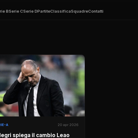
rie B
Serie C
Serie D
Partite
Classifica
Squadre
Contatti
IE-A
20 apr 2026
legri spiega il cambio Leao