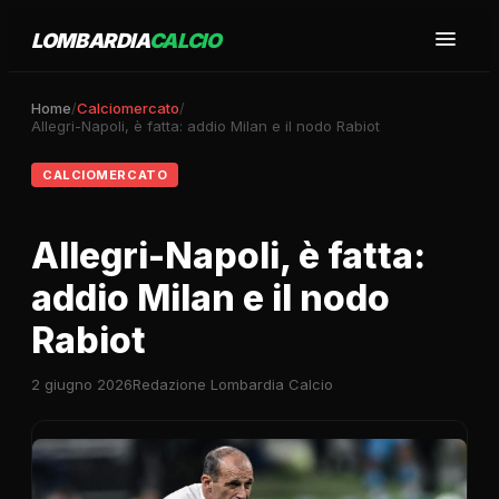
LOMBARDIA
CALCIO
Home
/
Calciomercato
/
Allegri-Napoli, è fatta: addio Milan e il nodo Rabiot
CALCIOMERCATO
Allegri-Napoli, è fatta:
addio Milan e il nodo
Rabiot
2 giugno 2026
Redazione Lombardia Calcio