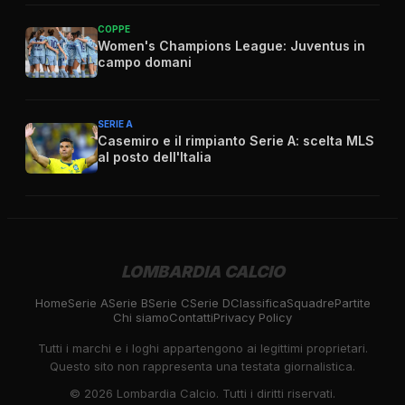
COPPE
Women's Champions League: Juventus in
campo domani
SERIE A
Casemiro e il rimpianto Serie A: scelta MLS
al posto dell'Italia
LOMBARDIA CALCIO
Home
Serie A
Serie B
Serie C
Serie D
Classifica
Squadre
Partite
Chi siamo
Contatti
Privacy Policy
Tutti i marchi e i loghi appartengono ai legittimi proprietari.
Questo sito non rappresenta una testata giornalistica.
©
2026
Lombardia Calcio. Tutti i diritti riservati.