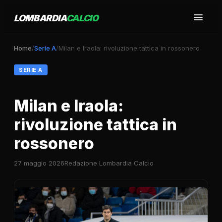
LOMBARDIA
CALCIO
Home
/
Serie A
/
Milan e Iraola: rivoluzione tattica in rossonero
SERIE A
Milan e Iraola:
rivoluzione tattica in
rossonero
27 maggio 2026
Redazione Lombardia Calcio