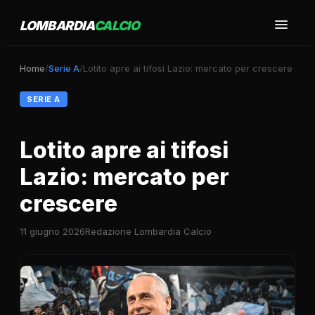
LOMBARDIA
CALCIO
Home
/
Serie A
/
Lotito apre ai tifosi Lazio: mercato per crescere
SERIE A
Lotito apre ai tifosi
Lazio: mercato per
crescere
11 giugno 2026
Redazione Lombardia Calcio