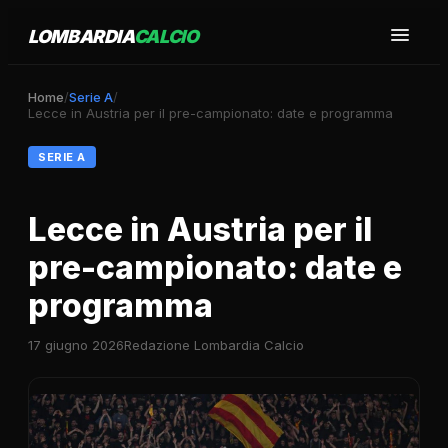
LOMBARDIA
CALCIO
Home
/
Serie A
/
Lecce in Austria per il pre-campionato: date e programma
SERIE A
Lecce in Austria per il
pre-campionato: date e
programma
17 giugno 2026
Redazione Lombardia Calcio