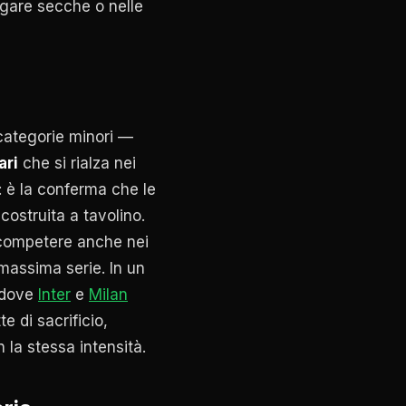
e gare secche o nelle
 categorie minori —
ari
che si rialza nei
: è la conferma che le
ostruita a tavolino.
r competere anche nei
 massima serie. In un
dove
Inter
e
Milan
te di sacrificio,
 la stessa intensità.