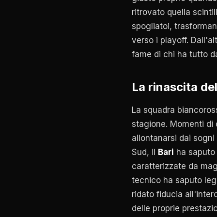
ritrovato quella scint
spogliatoi, trasform
verso i playoff. Dall'al
fame di chi ha tutto 
La rinascita del
La squadra biancoross
stagione. Momenti di d
allontanarsi dai sogni
Sud, il
Bari
ha saputo r
caratterizzate da magg
tecnico ha saputo le
ridato fiducia all'inte
delle proprie prestazi