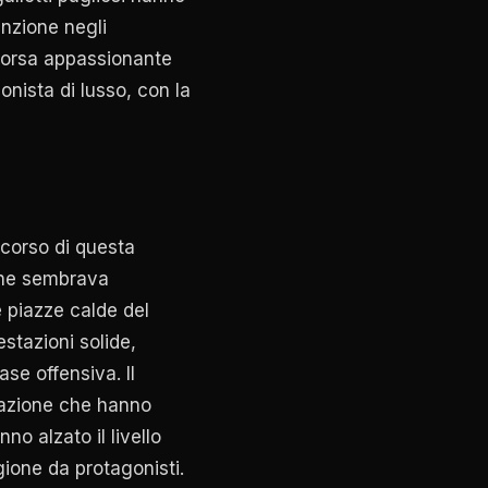
inzione negli
corsa appassionante
gonista di lusso, con la
 corso di questa
 che sembrava
e piazze calde del
estazioni solide,
se offensiva. Il
mazione che hanno
no alzato il livello
gione da protagonisti.