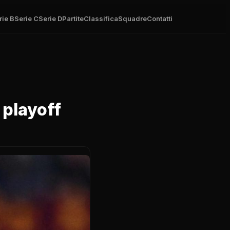
rie B
Serie C
Serie D
Partite
Classifica
Squadre
Contatti
 playoff