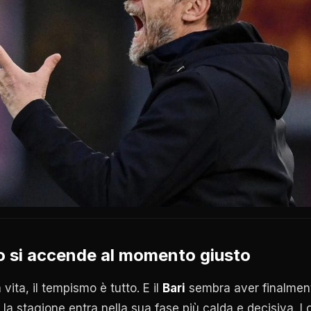
io si accende al momento giusto
vita, il tempismo è tutto. E il
Bari
sembra aver finalmente
la stagione entra nella sua fase più calda e decisiva. I g