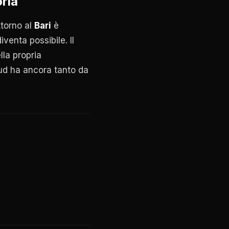
oria
ttorno al
Bari
è
enta possibile. Il
lla propria
 Sud ha ancora tanto da