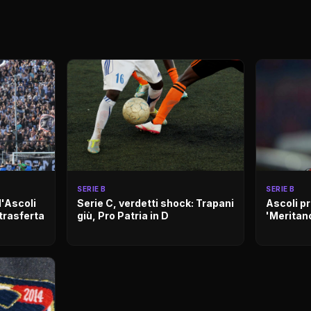
SERIE B
SERIE B
l'Ascoli
Serie C, verdetti shock: Trapani
Ascoli p
 trasferta
giù, Pro Patria in D
'Meritano