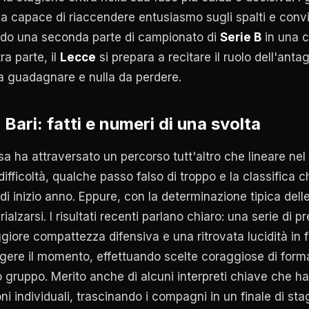
illa capace di riaccendere entusiasmo sugli spalti e conv
ando una seconda parte di campionato di
Serie B
in una 
tra parte, il
Lecce
si prepara a recitare il ruolo dell'anta
da guadagnare e nulla da perdere.
 Bari: fatti e numeri di una svolta
a ha attraversato un percorso tutt'altro che lineare nel
ifficoltà, qualche passo falso di troppo e la classifica
 di inizio anno. Eppure, con la determinazione tipica dell
ialzarsi. I risultati recenti parlano chiaro: una serie di pr
iore compattezza difensiva e una ritrovata lucidità in fa
ggere il momento, effettuando scelte coraggiose di for
ro gruppo. Merito anche di alcuni interpreti chiave che han
oni individuali, trascinando i compagni in un finale di sta