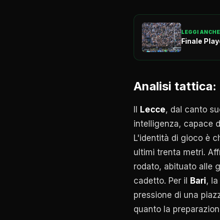
LEGGI ANCHE
Finale Play
Analisi tattica
Il
Lecce
, dal canto s
intelligenza, capace d
L'identità di gioco è 
ultimi trenta metri. A
rodato, abituato alle
cadetto. Per il
Bari
, l
pressione di una piazz
quanto la preparazione