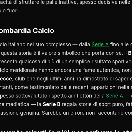
ità di sfruttare le palle inattive, spesso decisive nell
 o fuori.
Lombardia Calcio
lcio italiano nel suo complesso — dalla
Serie A
fino alle
 questa storia è il valore simbolico che porta con sé. Il
B
esenta qualcosa di più di un semplice risultato sportivo
alcio meridionale hanno ancora una fame autentica, non c
ecce
, club che negli ultimi anni ha dimostrato di sape
tanti, come testimoniato dalle recenti apparizioni nella
sso sottovalutato rispetto ai riflettori della
Serie A
— 
one mediatica — la
Serie B
regala storie di sport puro, fat
e passione genuina. Sarebbe un errore non raccontarle con