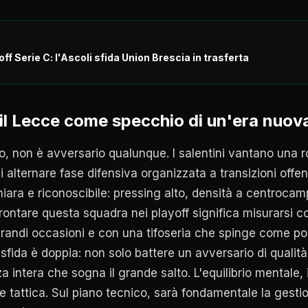
off Serie C: l'Ascoli sfida Union Brescia in trasferta
: il Lecce come specchio di un'era nuov
uo, non è avversario qualunque. I salentini vantano una 
i alternare fase difensiva organizzata a transizioni offens
chiara e riconoscibile: pressing alto, densità a centrocam
ffrontare questa squadra nei playoff significa misurarsi c
 grandi occasioni e con una tifoseria che spinge come 
a sfida è doppia: non solo battere un avversario di qualit
a intera che sogna il grande salto. L'equilibrio mentale, 
 tattica. Sul piano tecnico, sarà fondamentale la gestio