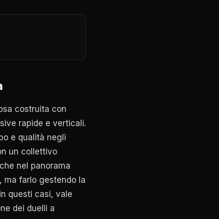
a
rosa costruita con
ive rapide e verticali.
po e qualità negli
on un collettivo
poche nel panorama
à, ma farlo gestendo la
in questi casi, vale
ne dei duelli a