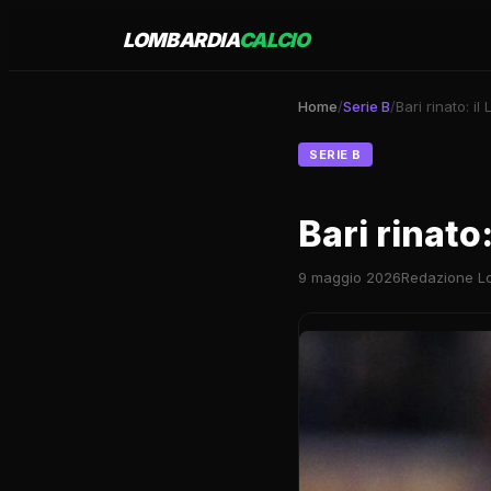
LOMBARDIA
CALCIO
Home
/
Serie B
/
Bari rinato: i
SERIE B
Bari rinato
9 maggio 2026
Redazione L