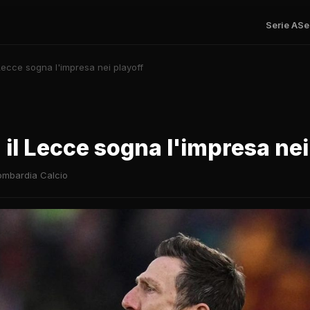
Serie A
Se
l Lecce sogna l'impresa nei playoff
: il Lecce sogna l'impresa nei
ombardia Calcio