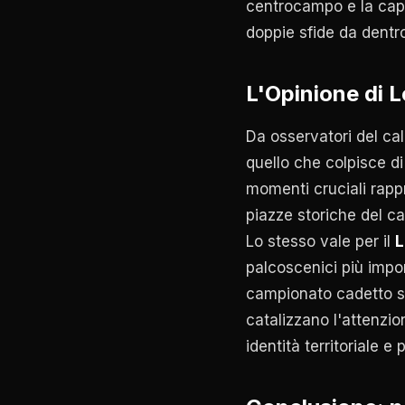
centrocampo e la capac
doppie sfide da dentro
L'Opinione di 
Da osservatori del ca
quello che colpisce di
momenti cruciali rappr
piazze storiche del c
Lo stesso vale per il
L
palcoscenici più impor
campionato cadetto spe
catalizzano l'attenzi
identità territoriale 