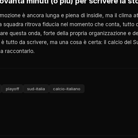
vanta minuti (o più) per scrivere la st
mozione è ancora lunga e piena di insidie, ma il clima a
squadra ritrova fiducia nel momento che conta, tutto div
re questa onda, forte della propria organizzazione e de
to è tutto da scrivere, ma una cosa è certa: il calcio del
 a raccontarlo.
playoff
sud-italia
calcio-italiano