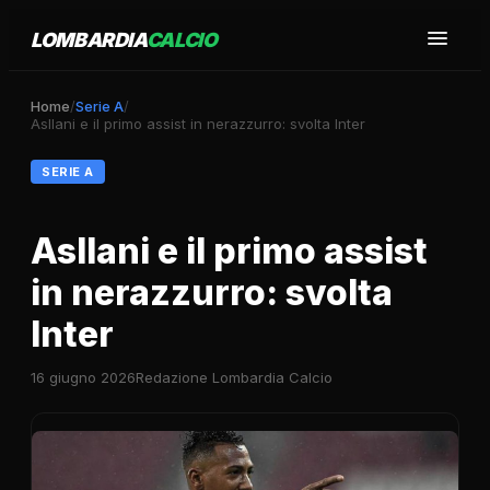
LOMBARDIA
CALCIO
Home
/
Serie A
/
Asllani e il primo assist in nerazzurro: svolta Inter
SERIE A
Asllani e il primo assist
in nerazzurro: svolta
Inter
16 giugno 2026
Redazione Lombardia Calcio