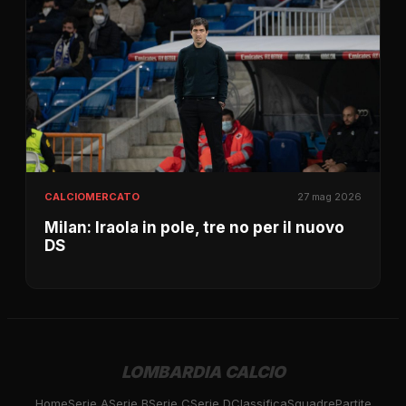
CALCIOMERCATO
27 mag 2026
Milan: Iraola in pole, tre no per il nuovo
DS
LOMBARDIA CALCIO
Home
Serie A
Serie B
Serie C
Serie D
Classifica
Squadre
Partite