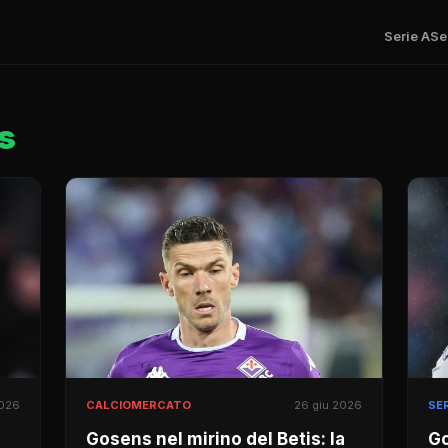
Serie A
Se
s
2026
CALCIOMERCATO
26 giu 2026
SER
Gosens nel mirino del Betis: la
Go