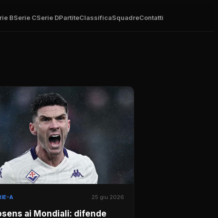
rie B
Serie C
Serie D
Partite
Classifica
Squadre
Contatti
IE-A
25 giu 2026
sens ai Mondiali: difende