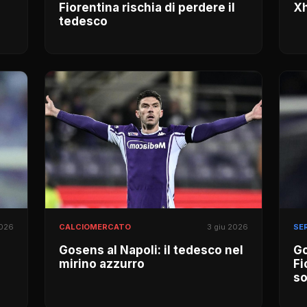
Fiorentina rischia di perdere il
Xh
tedesco
2026
CALCIOMERCATO
3 giu 2026
SER
Gosens al Napoli: il tedesco nel
Go
mirino azzurro
Fi
so