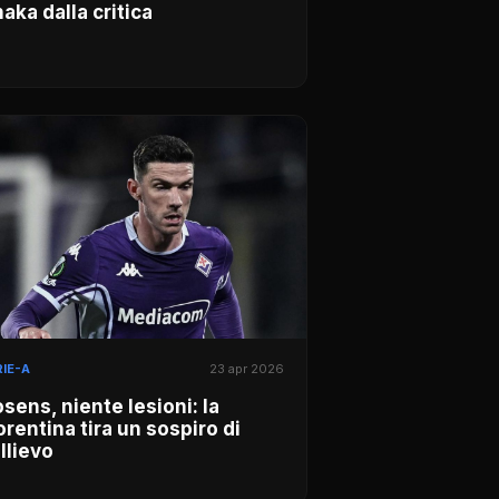
aka dalla critica
IE-A
23 apr 2026
sens, niente lesioni: la
orentina tira un sospiro di
llievo