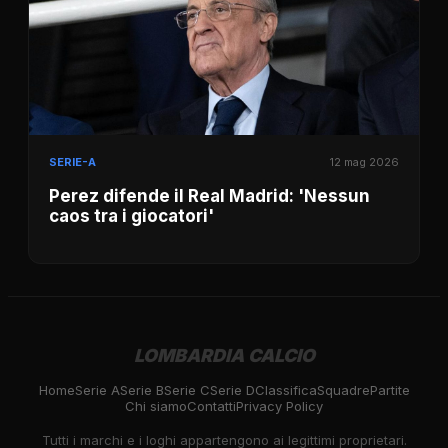
SERIE-A
12 mag 2026
Perez difende il Real Madrid: 'Nessun
caos tra i giocatori'
LOMBARDIA CALCIO
Home
Serie A
Serie B
Serie C
Serie D
Classifica
Squadre
Partite
Chi siamo
Contatti
Privacy Policy
Tutti i marchi e i loghi appartengono ai legittimi proprietari.