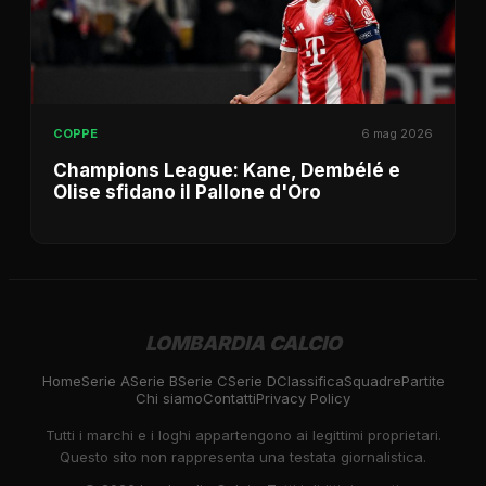
COPPE
6 mag 2026
Champions League: Kane, Dembélé e
Olise sfidano il Pallone d'Oro
LOMBARDIA CALCIO
Home
Serie A
Serie B
Serie C
Serie D
Classifica
Squadre
Partite
Chi siamo
Contatti
Privacy Policy
Tutti i marchi e i loghi appartengono ai legittimi proprietari.
Questo sito non rappresenta una testata giornalistica.