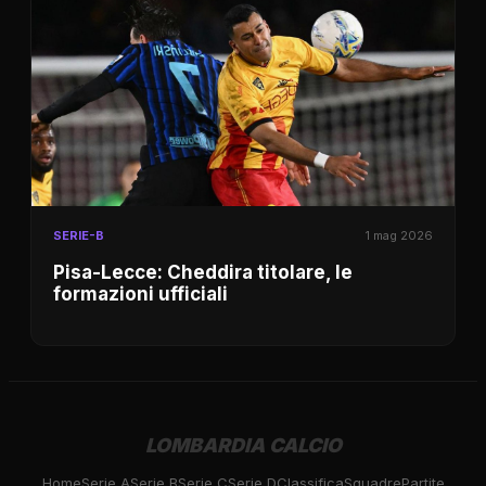
SERIE-B
1 mag 2026
Pisa-Lecce: Cheddira titolare, le
formazioni ufficiali
LOMBARDIA CALCIO
Home
Serie A
Serie B
Serie C
Serie D
Classifica
Squadre
Partite