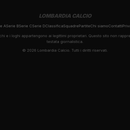
LOMBARDIA CALCIO
ie A
Serie B
Serie C
Serie D
Classifica
Squadre
Partite
Chi siamo
Contatti
Priv
rchi e i loghi appartengono ai legittimi proprietari. Questo sito non rapp
testata giornalistica.
©
2026
Lombardia Calcio. Tutti i diritti riservati.