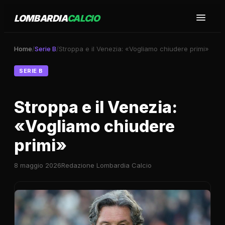
LOMBARDIA
CALCIO
Home
/
Serie B
/
Stroppa e il Venezia: «Vogliamo chiudere primi»
SERIE B
Stroppa e il Venezia:
«Vogliamo chiudere
primi»
8 maggio 2026
Redazione Lombardia Calcio