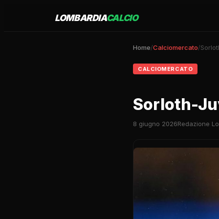
LOMBARDIA
CALCIO
Home
/
Calciomercato
/
Sorlot
CALCIOMERCATO
Sorloth-Juv
8 giugno 2026
Redazione Lo