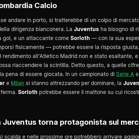
Lombardia Calcio
e andare in porto, si tratterebbe di un colpo di mercato
ella dirigenza bianconera. La
Juventus
ha bisogno di ri
na gol, e un attaccante come
Sorloth
— con la sua esper
imporsi fisicamente — potrebbe essere la risposta giusta
il rendimento all'Atletico Madrid non e stato esaltante, e
sa riaccendere la scintilla. Detto questo, a quelle cifre 
a pena di essere giocata. In un campionato di
Serie A
s
er
e
Milan
si stanno attrezzando per dominare, la
Juven
e ferma.
Sorloth
potrebbe essere il mattone su cui ricostr
a Juventus torna protagonista sul mer
si scalda e nelle prossime ore potrebbero arrivare aggio