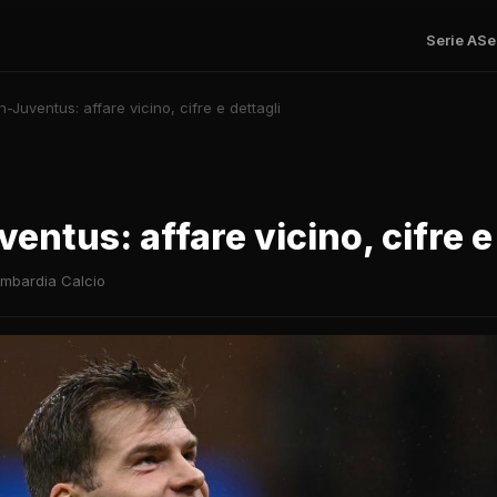
Serie A
Se
h-Juventus: affare vicino, cifre e dettagli
entus: affare vicino, cifre e
mbardia Calcio