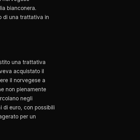
lia bianconera.
di una trattativa in
ito una trattativa
aveva acquistato il
ere il norvegese a
one non pienamente
rcolano negli
 di euro, con possibili
sagerato per un