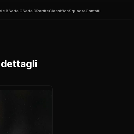
rie B
Serie C
Serie D
Partite
Classifica
Squadre
Contatti
 dettagli