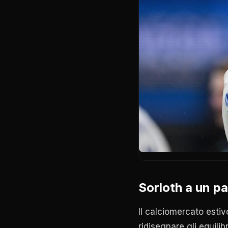
Sorloth a un pa
Il calciomercato estiv
ridisegnare gli equilib