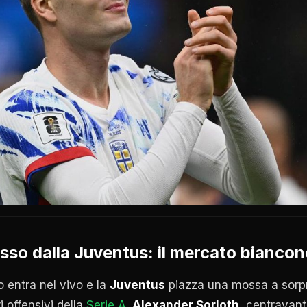
sso dalla Juventus: il mercato biancon
o entra nel vivo e la
Juventus
piazza una mossa a sorp
ri offensivi della
Serie A
.
Alexander Sorloth
, centravan