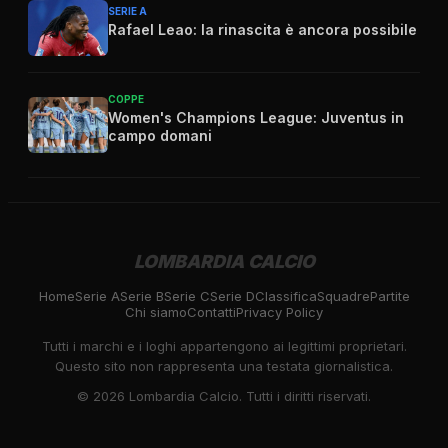
SERIE A
Rafael Leao: la rinascita è ancora possibile
COPPE
Women's Champions League: Juventus in
campo domani
LOMBARDIA CALCIO
Home
Serie A
Serie B
Serie C
Serie D
Classifica
Squadre
Partite
Chi siamo
Contatti
Privacy Policy
Tutti i marchi e i loghi appartengono ai legittimi proprietari.
Questo sito non rappresenta una testata giornalistica.
©
2026
Lombardia Calcio. Tutti i diritti riservati.