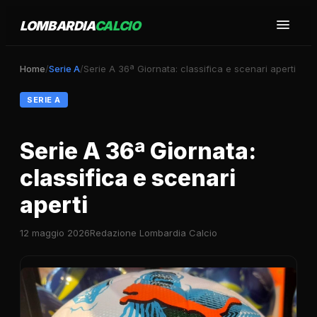
LOMBARDIA
CALCIO
Home
/
Serie A
/
Serie A 36ª Giornata: classifica e scenari aperti
SERIE A
Serie A 36ª Giornata:
classifica e scenari
aperti
12 maggio 2026
Redazione Lombardia Calcio