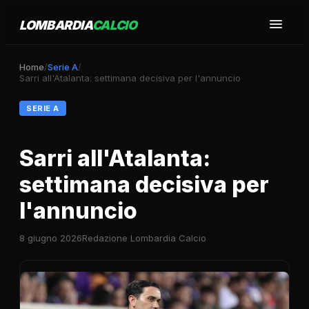
LOMBARDIA
CALCIO
Home
/
Serie A
/
Sarri all'Atalanta: settimana decisiva per l'annuncio
SERIE A
Sarri all'Atalanta:
settimana decisiva per
l'annuncio
8 giugno 2026
Redazione Lombardia Calcio