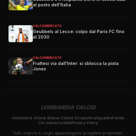
al posto dell'Italia
CALCIOMERCATO
Geubbels al Lecce: colpo dal Paris FC fino
al 2030
CALCIOMERCATO
Frattesi via dall'Inter: si sblocca la pista
Jones
LOMBARDIA CALCIO
Home
Serie A
Serie B
Serie C
Serie D
Classifica
Squadre
Partite
Chi siamo
Contatti
Privacy Policy
Tutti i marchi e i loghi appartengono ai legittimi proprietari.