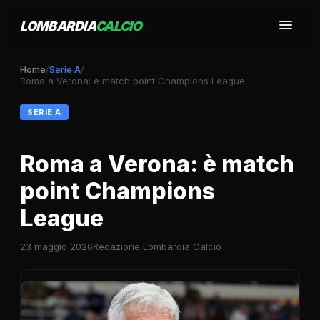
LOMBARDIA
CALCIO
Home
/
Serie A
/
Roma a Verona: è match point Champions League
SERIE A
Roma a Verona: è match
point Champions
League
23 maggio 2026
Redazione Lombardia Calcio