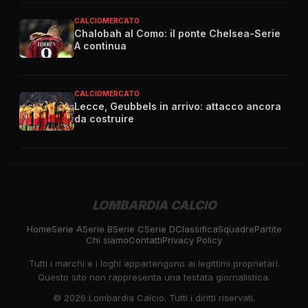
CALCIOMERCATO
Chalobah al Como: il ponte Chelsea-Serie
A continua
CALCIOMERCATO
Lecce, Geubbels in arrivo: attacco ancora
da costruire
LOMBARDIA CALCIO
Home
Serie A
Serie B
Serie C
Serie D
Classifica
Squadre
Partite
Chi siamo
Contatti
Privacy Policy
Tutti i marchi e i loghi appartengono ai legittimi proprietari.
Questo sito non rappresenta una testata giornalistica.
©
2026
Lombardia Calcio. Tutti i diritti riservati.