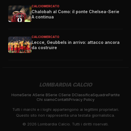
CALCIOMERCATO
Chalobah al Como: il ponte Chelsea-Serie
A continua
CALCIOMERCATO
Lecce, Geubbels in arrivo: attacco ancora
da costruire
LOMBARDIA CALCIO
Home
Serie A
Serie B
Serie C
Serie D
Classifica
Squadre
Partite
Chi siamo
Contatti
Privacy Policy
Tutti i marchi e i loghi appartengono ai legittimi proprietari.
Questo sito non rappresenta una testata giornalistica.
©
2026
Lombardia Calcio. Tutti i diritti riservati.