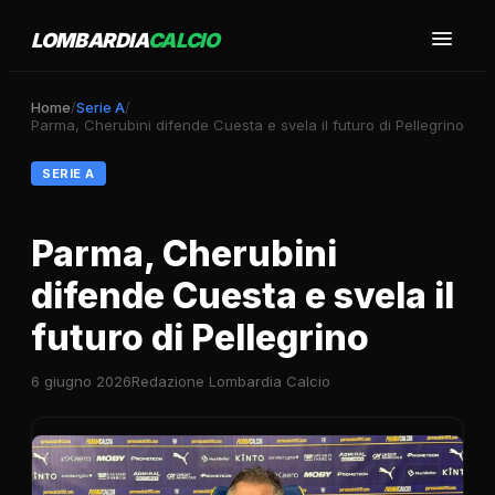
LOMBARDIA
CALCIO
Home
/
Serie A
/
Parma, Cherubini difende Cuesta e svela il futuro di Pellegrino
SERIE A
Parma, Cherubini
difende Cuesta e svela il
futuro di Pellegrino
6 giugno 2026
Redazione Lombardia Calcio