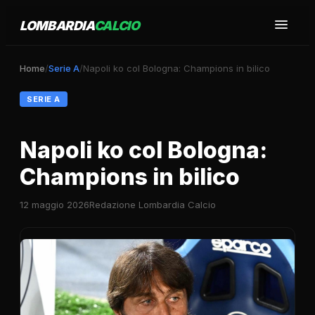
LOMBARDIA
CALCIO
Home
/
Serie A
/
Napoli ko col Bologna: Champions in bilico
SERIE A
Napoli ko col Bologna:
Champions in bilico
12 maggio 2026
Redazione Lombardia Calcio