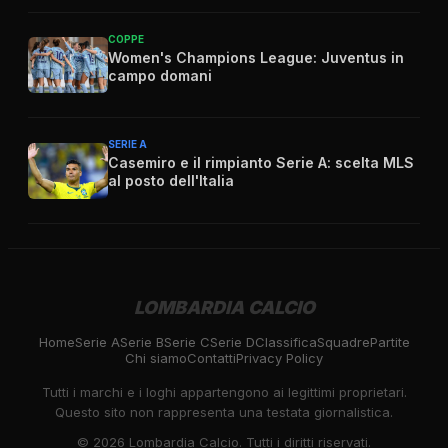
COPPE
Women's Champions League: Juventus in
campo domani
SERIE A
Casemiro e il rimpianto Serie A: scelta MLS
al posto dell'Italia
LOMBARDIA CALCIO
Home
Serie A
Serie B
Serie C
Serie D
Classifica
Squadre
Partite
Chi siamo
Contatti
Privacy Policy
Tutti i marchi e i loghi appartengono ai legittimi proprietari.
Questo sito non rappresenta una testata giornalistica.
©
2026
Lombardia Calcio. Tutti i diritti riservati.