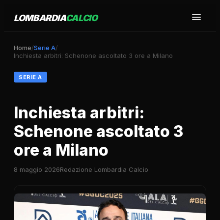
LOMBARDIA
CALCIO
Home
/
Serie A
/
Inchiesta arbitri: Schenone ascoltato 3 ore a Milano
SERIE A
Inchiesta arbitri:
Schenone ascoltato 3
ore a Milano
8 maggio 2026
Redazione Lombardia Calcio