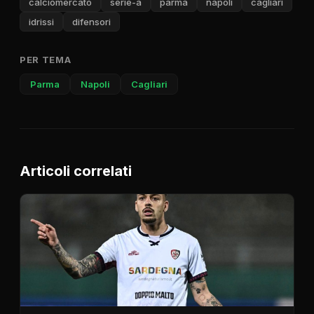
calciomercato
serie-a
parma
napoli
cagliari
idrissi
difensori
PER TEMA
Parma
Napoli
Cagliari
Articoli correlati