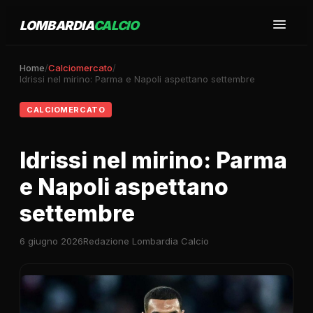
LOMBARDIA
CALCIO
Home
/
Calciomercato
/
Idrissi nel mirino: Parma e Napoli aspettano settembre
CALCIOMERCATO
Idrissi nel mirino: Parma
e Napoli aspettano
settembre
6 giugno 2026
Redazione Lombardia Calcio