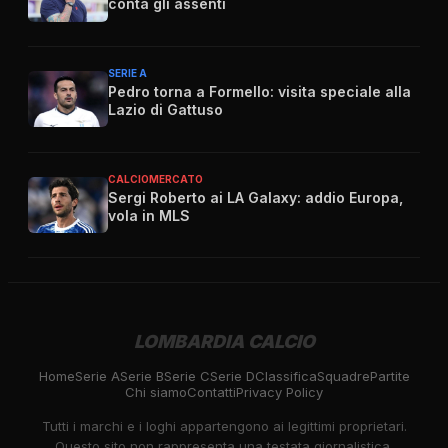
conta gli assenti
SERIE A
Pedro torna a Formello: visita speciale alla
Lazio di Gattuso
CALCIOMERCATO
Sergi Roberto ai LA Galaxy: addio Europa,
vola in MLS
LOMBARDIA CALCIO
Home
Serie A
Serie B
Serie C
Serie D
Classifica
Squadre
Partite
Chi siamo
Contatti
Privacy Policy
Tutti i marchi e i loghi appartengono ai legittimi proprietari.
Questo sito non rappresenta una testata giornalistica.