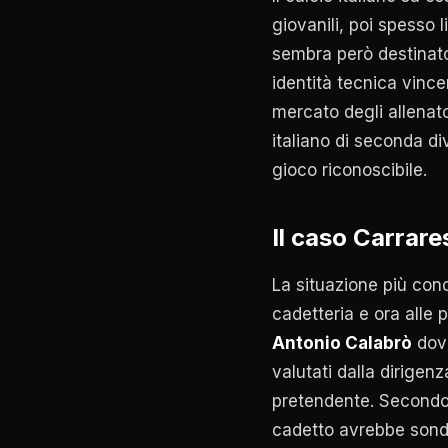
giovanili, poi spesso 
sembra però destinato
identità tecnica vinc
mercato degli allenato
italiano di seconda div
gioco riconoscibile.
Il caso Carrare
La situazione più con
cadetteria e ora alle 
Antonio Calabrò
dove
valutati dalla dirigen
pretendente. Secondo 
cadetto avrebbe sonda