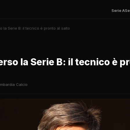
Serie A
Se
 la Serie B: il tecnico è pronto al salto
rso la Serie B: il tecnico è p
mbardia Calcio