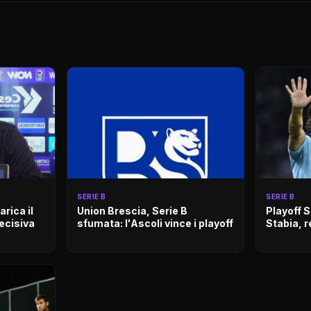
SERIE B
SERIE B
arica il
Union Brescia, Serie B
Playoff 
decisiva
sfumata: l'Ascoli vince i playoff
Stabia, r