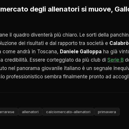
 mercato degli allenatori si muove, Gall
ne il quadro diventerà più chiaro. Le sorti della panchi
uzione dei risultati e dal rapporto tra società e
Calabrò
a come andrà in Toscana,
Daniele Galloppa
ha già vinto
la credibilità. Essere corteggiato da più club di
Serie B
do
uto nel panorama giovanile italiano è un segnale inequiv
alcio professionistico sembra finalmente pronto ad accogli
arrarese
allenatori
calciomercato-allenatori
primavera