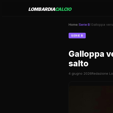
LOMBARDIA
CALCIO
Home
/
Serie B
/
Galloppa verso
SERIE B
Galloppa ve
salto
4 giugno 2026
Redazione Lo