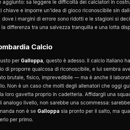
aggiunto: sa leggere le difficoltà dei calciatori in costr
 chiave e imporre un'idea di gioco riconoscibile sin dal
, dove i margini di errore sono ridotti e le stagioni si d
 la differenza tra una salvezza tranquilla e una lotta dis
Lombardia Calcio
iusto per
Galloppa
, questo è adesso. Il calcio italiano h
o di proporre qualcosa di riconoscibile, e lui sembra ave
o brutale, fisico, imprevedibile — ma è anche il laborat
ello. Non è un caso che molti degli allenatori che oggi gu
la loro gavetta proprio in cadetteria. Affidargli una squ
di analogo livello, non sarebbe una scommessa: sarebb
omanda non è se
Galloppa
sia pronto per il salto, ma qua
erlo per primo.