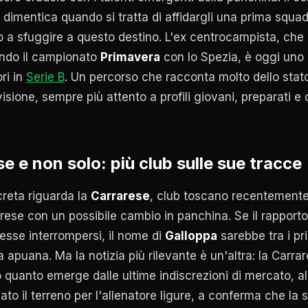
li dimentica quando si tratta di affidargli una prima squa
 a sfuggire a questo destino. L'ex centrocampista, che h
endo il campionato
Primavera
con lo Spezia, è oggi uno d
ri in
Serie B
. Un percorso che racconta molto dello stato
isione, sempre più attento a profili giovani, preparati e 
se e non solo: più club sulle sue tracce
creta riguarda la
Carrarese
, club toscano recentemente
prese con un possibile cambio in panchina. Se il rapporto
sse interrompersi, il nome di
Galloppa
sarebbe tra i pr
za apuana. Ma la notizia più rilevante è un'altra: la Carra
quanto emerge dalle ultime indiscrezioni di mercato, a
to il terreno per l'allenatore ligure, a conferma che la