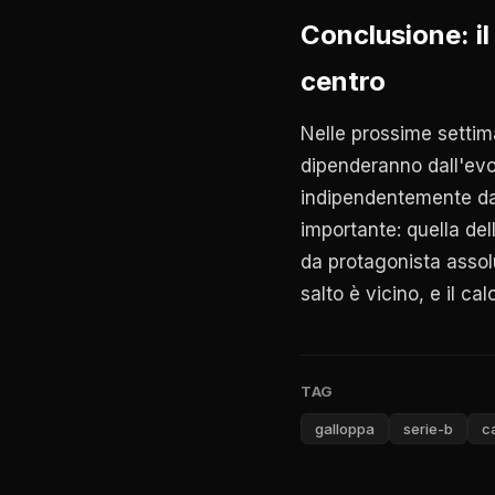
Conclusione: il
centro
Nelle prossime settima
dipenderanno dall'evol
indipendentemente d
importante: quella del
da protagonista assol
salto è vicino, e il c
TAG
galloppa
serie-b
c