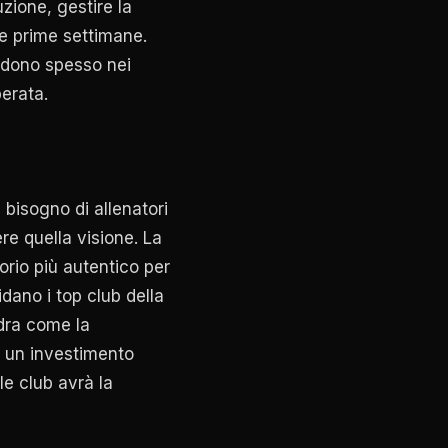
uzione, gestire la
le prime settimane.
ecidono spesso nei
perata.
a bisogno di allenatori
re quella visione. La
orio più autentico per
idano i top club della
adra come la
e un investimento
le club avrà la