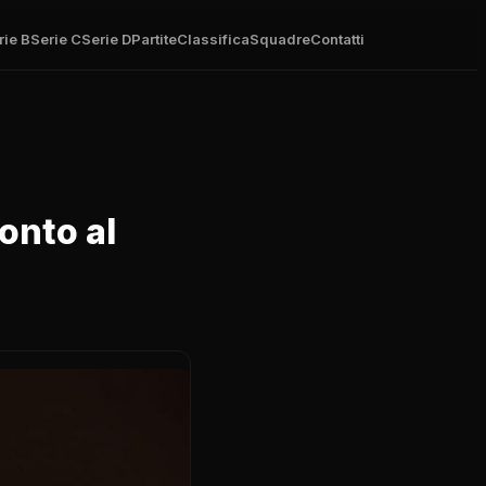
rie B
Serie C
Serie D
Partite
Classifica
Squadre
Contatti
ronto al