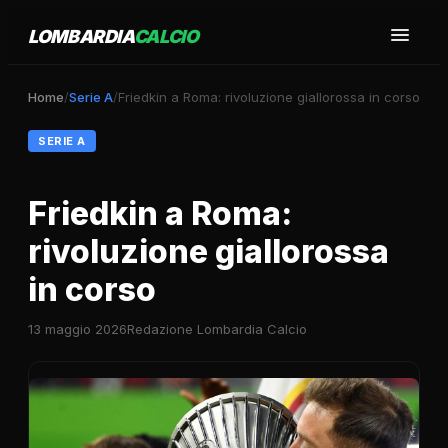
LOMBARDIA
CALCIO
Home
/
Serie A
/
Friedkin a Roma: rivoluzione giallorossa in corso
SERIE A
Friedkin a Roma:
rivoluzione giallorossa
in corso
13 maggio 2026
Redazione Lombardia Calcio