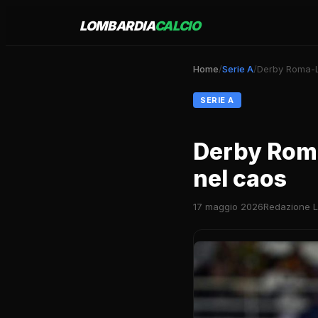
LOMBARDIA
CALCIO
Home
/
Serie A
/
Derby Roma-La
SERIE A
Derby Roma
nel caos
17 maggio 2026
Redazione L