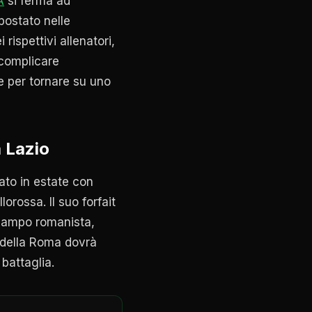
A
si ferma ad
spostato nelle
ispettivi allenatori,
 complicare
e per tornare su uno
 Lazio
ato in estate con
rossa. Il suo forfait
ocampo romanista,
co della Roma dovrà
battaglia.