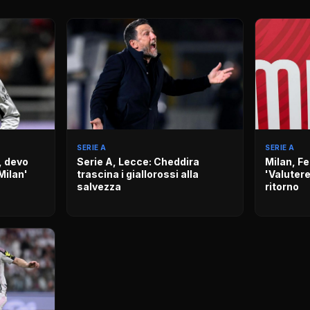
SERIE A
SERIE A
, devo
Serie A, Lecce: Cheddira
Milan, Fe
Milan'
trascina i giallorossi alla
'Valuterei
salvezza
ritorno