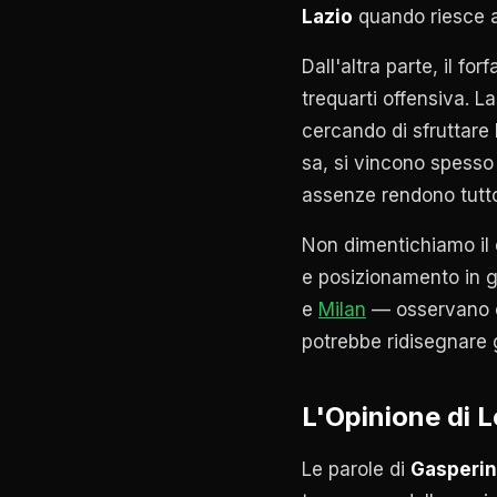
Lazio
quando riesce ad
Dall'altra parte, il forf
trequarti offensiva. L
cercando di sfruttare 
sa, si vincono spesso 
assenze rendono tutto
Non dimentichiamo il c
e posizionamento in 
e
Milan
— osservano co
potrebbe ridisegnare g
L'Opinione di 
Le parole di
Gasperin