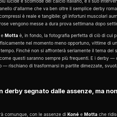
iù lucide e scomode del calcio italiano, e il suo interv
llo d'allarme che va ben oltre il semplice derby roman
ompressi è reale e tangibile: gli infortuni muscolari aum
e rose vengono messe a dura prova settimana dopo sett
e
Motta
è, in fondo, la fotografia perfetta di ciò di cui 
 fisicamente nel momento meno opportuno, vittime di u
 tempo. Finché non si affronterà seriamente il tema del 
 come questi saranno sempre più frequenti. E i derby —
o — rischiano di trasformarsi in partite dimezzate, svuot
n derby segnato dalle assenze, ma no
rà comunque, con le assenze di
Koné
e
Motta
che ridis