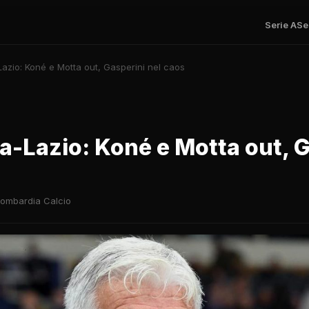
Serie A
Se
zio: Koné e Motta out, Gasperini nel caos
-Lazio: Koné e Motta out, G
ombardia Calcio