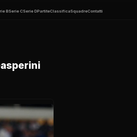
rie B
Serie C
Serie D
Partite
Classifica
Squadre
Contatti
asperini