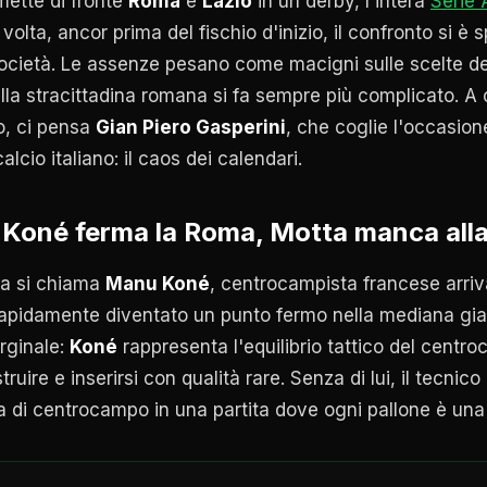
mette di fronte
Roma
e
Lazio
in un derby, l'intera
Serie 
olta, ancor prima del fischio d'inizio, il confronto si è 
ocietà. Le assenze pesano come macigni sulle scelte dei r
alla stracittadina romana si fa sempre più complicato. A
o, ci pensa
Gian Piero Gasperini
, che coglie l'occasion
alcio italiano: il caos dei calendari.
Koné ferma la Roma, Motta manca alla
la si chiama
Manu Koné
, centrocampista francese arriv
apidamente diventato un punto fermo nella mediana giallo
rginale:
Koné
rappresenta l'equilibrio tattico del centr
ruire e inserirsi con qualità rare. Senza di lui, il tecni
a di centrocampo in una partita dove ogni pallone è una 