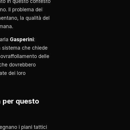
ento in questo contesto
o. Il problema dei
entano, la qualità del
imana.
parla
Gasperini
:
n sistema che chiede
sovraffollamento delle
 che dovrebbero
ate dei loro
n per questo
egnano i piani tattici