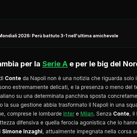
Mondiali 2026: Perù battuto 3-1 nell'ultima amichevole
ambia per la
Serie A
e per le big del Nor
di
Conte
da Napoli non è una notizia che riguarda solo il 
sono estremamente delicati, e la presenza o meno del t
italiano su una determinata panchina sposta concretamen
 la sua gestione abbia trasformato il Napoli in una squad
que, comprese le lombarde
Inter
e
Milan
. Senza
Conte
, i
tezza difensiva e quella ferocia agonistica che lo hann
i
Simone Inzaghi
, attualmente impegnata nella corsa sc