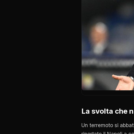
La svolta che 
Un terremoto si abbat
riportato il Napoli a c