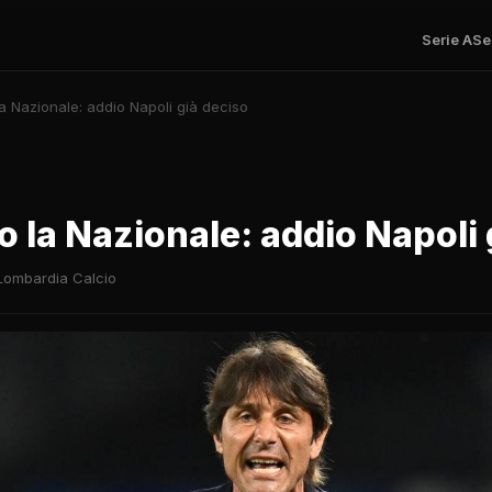
Serie A
Se
a Nazionale: addio Napoli già deciso
 la Nazionale: addio Napoli 
Lombardia Calcio