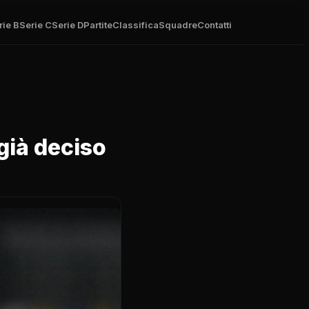
rie B
Serie C
Serie D
Partite
Classifica
Squadre
Contatti
già deciso