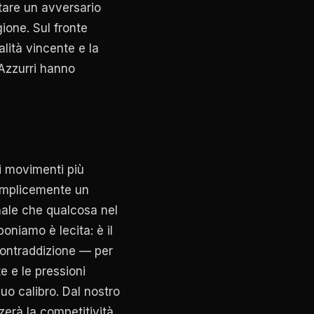
ntare un avversario
ione. Sul fronte
lità vincente e la
 Azzurri hanno
i movimenti più
emplicemente un
nale che qualcosa nel
niamo è lecita: è il
contraddizione — per
e e le pressioni
o calibro. Dal nostro
erà la competitività