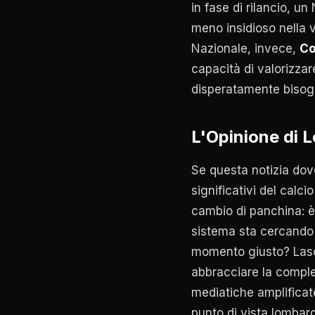
in fase di rilancio, u
meno insidioso nella 
Nazionale, invece,
Co
capacità di valorizzar
disperatamente bisog
L'Opinione di 
Se questa notizia dove
significativi del calcio
cambio di panchina: è
sistema sta cercando 
momento giusto? Lasc
abbracciare la comples
mediatiche amplificat
punto di vista lombar