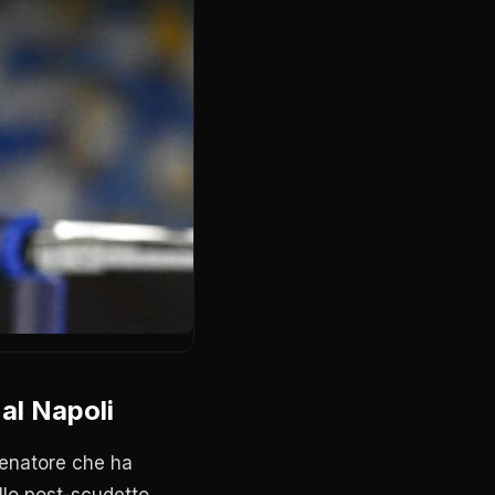
al Napoli
llenatore che ha
llo post-scudetto,