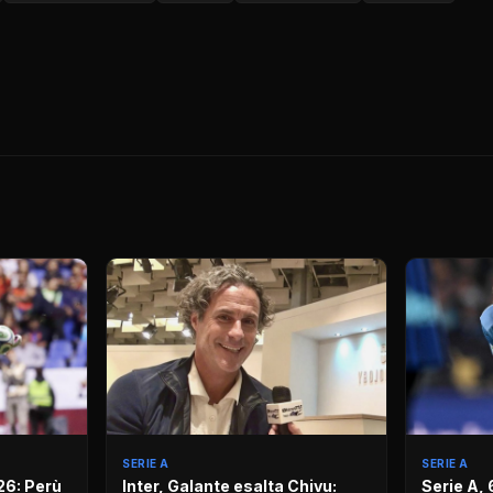
SERIE A
SERIE A
26: Perù
Inter, Galante esalta Chivu:
Serie A, 