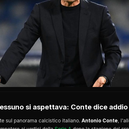
nessuno si aspettava:
Conte
dice addio 
te sul panorama calcistico italiano.
Antonio Conte
, l'a
ompetere ai vertici della
Serie A
dopo la stagione del cro