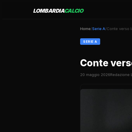
LOMBARDIA
CALCIO
Home
/
Serie A
/
Conte verso l
SERIE A
Conte verso
20 maggio 2026
Redazione 