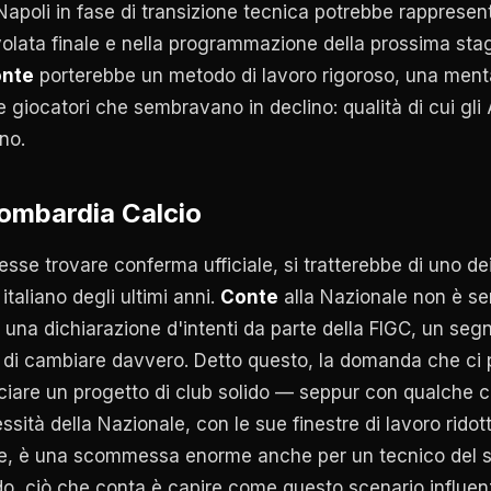
n Napoli in fase di transizione tecnica potrebbe rapprese
volata finale e nella programmazione della prossima stag
nte
porterebbe un metodo di lavoro rigoroso, una menta
e giocatori che sembravano in declino: qualità di cui gli
no.
Lombardia Calcio
sse trovare conferma ufficiale, si tratterebbe di uno de
 italiano degli ultimi anni.
Conte
alla Nazionale non è s
 una dichiarazione d'intenti da parte della FIGC, un seg
di cambiare davvero. Detto questo, la domanda che ci po
iare un progetto di club solido — seppur con qualche 
sità della Nazionale, con le sue finestre di lavoro ridott
e, è una scommessa enorme anche per un tecnico del su
do, ciò che conta è capire come questo scenario influenz