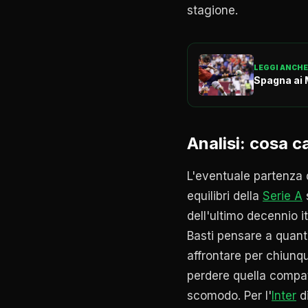
stagione.
LEGGI ANCHE
Spagna ai 
Analisi: cosa c
L'eventuale partenza 
equilibri della
Serie A
dell'ultimo decennio 
Basti pensare a quanto
affrontare per chiun
perdere quella compat
scomodo. Per l'
Inter
d