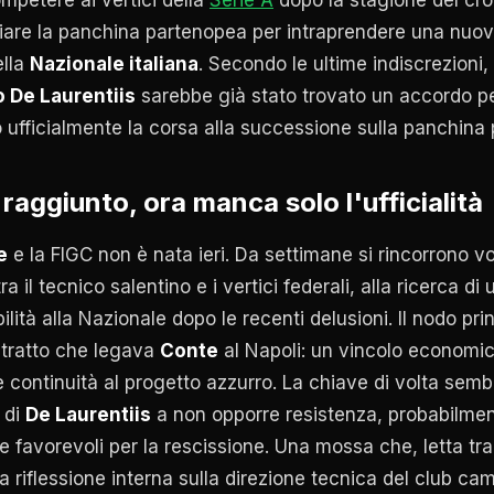
iare la panchina partenopea per intraprendere una nuo
ella
Nazionale italiana
. Secondo le ultime indiscrezioni, 
o De Laurentiis
sarebbe già stato trovato un accordo pe
fficialmente la corsa alla successione sulla panchina pi
 raggiunto, ora manca solo l'ufficialità
e
e la FIGC non è nata ieri. Da settimane si rincorrono vo
 il tecnico salentino e i vertici federali, alla ricerca di
bilità alla Nazionale dopo le recenti delusioni. Il nodo pri
ntratto che legava
Conte
al Napoli: un vincolo economic
e continuità al progetto azzurro. La chiave di volta sem
à di
De Laurentiis
a non opporre resistenza, probabilmen
 favorevoli per la rescissione. Una mossa che, letta tra
riflessione interna sulla direzione tecnica del club ca