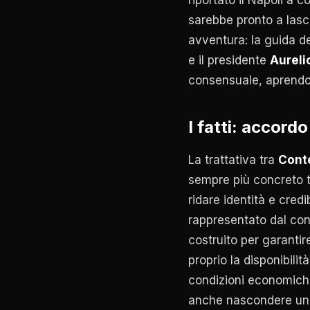
sarebbe pronto a lasc
avventura: la guida d
e il presidente
Aureli
consensuale, aprendo u
I fatti: accordo
La trattativa tra
Cont
sempre più concreto tra
ridare identità e credi
rappresentato dal co
costruito per garantir
proprio la disponibilit
condizioni economiche
anche nascondere una 