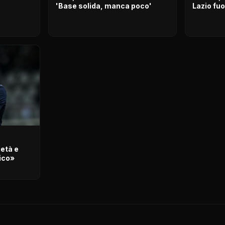
'Base solida, manca poco'
Lazio fuo
età e
ico»