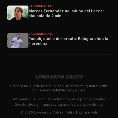
CALCIOMERCATO
Marcos Fernandez nel mirino del Lecce:
clausola da 2 mln
CALCIOMERCATO
Piccoli, duello di mercato: Bologna sfida la
Fiorentina
LOMBARDIA CALCIO
Home
Serie A
Serie B
Serie C
Serie D
Classifica
Squadre
Partite
Chi siamo
Contatti
Privacy Policy
Tutti i marchi e i loghi appartengono ai legittimi proprietari.
Questo sito non rappresenta una testata giornalistica.
©
2026
Lombardia Calcio. Tutti i diritti riservati.