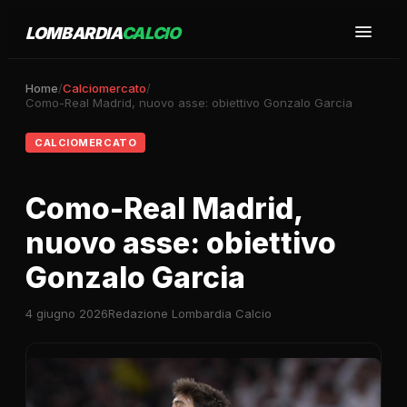
LOMBARDIA
CALCIO
Home
/
Calciomercato
/
Como-Real Madrid, nuovo asse: obiettivo Gonzalo Garcia
CALCIOMERCATO
Como-Real Madrid,
nuovo asse: obiettivo
Gonzalo Garcia
4 giugno 2026
Redazione Lombardia Calcio