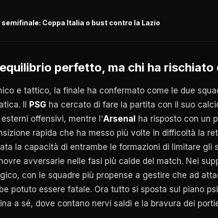
 semifinale: Coppa Italia o bust contro la Lazio
 equilibrio perfetto, ma chi ha rischiato 
nico e tattico, la finale ha confermato come le due squa
tica. Il
PSG
ha cercato di fare la partita con il suo calci
esterni offensivi, mentre l'
Arsenal
ha risposto con un p
sizione rapida che ha messo più volte in difficoltà la re
tata la capacità di entrambe le formazioni di limitare gli 
novre avversarie nelle fasi più calde del match. Nei supp
logico, con le squadre più propense a gestire che ad att
e potuto essere fatale. Ora tutto si sposta sul piano psic
plina a sé, dove contano nervi saldi e la bravura dei porti