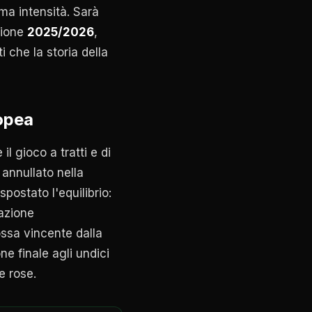
ma intensità. Sarà
gione
2025/2026
,
i che la storia della
ropea
l gioco a tratti e di
 annullato nella
postato l'equilibrio:
 azione
ossa vincente dalla
e finale agli undici
e rose.