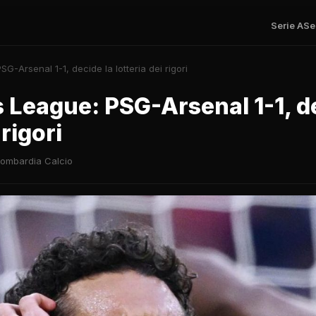
Serie A
Se
-Arsenal 1-1, decide la lotteria dei rigori
League: PSG-Arsenal 1-1, de
 rigori
ombardia Calcio