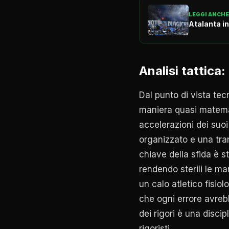
LEGGI ANCHE
Atalanta in
Analisi tattica:
Dal punto di vista tec
maniera quasi matema
accelerazioni dei suoi 
organizzato e una tran
chiave della sfida è s
rendendo sterili le ma
un calo atletico fisio
che ogni errore avrebb
dei rigori è una disci
rigoristi.