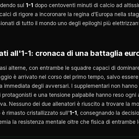
iudendo sul
1-1
dopo centoventi minuti di calcio ad altissi
 calci di rigore a incoronare la regina d'Europa nella sta
nati di tutto il mondo uno degli epiloghi più elettrizzant
ati all'1-1: cronaca di una battaglia eu
fasi alterne, con entrambe le squadre capaci di dominare i
antaggio è arrivato nel corso del primo tempo, salvo essere
a immediata degli avversari. I supplementari non hanno s
ri protagonisti e una tensione palpabile hanno reso ogni
va. Nessuno dei due allenatori è riuscito a trovare la m
 è rimasto cristallizzato sull'
1-1
, consegnando la decision
emia la resistenza mentale oltre che fisica di entrambe l