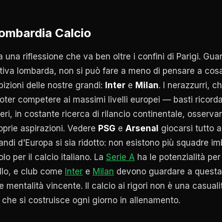
Lombardia Calcio
a una riflessione che va ben oltre i confini di Parigi. Gu
tiva lombarda, non si può fare a meno di pensare a cos
bizioni delle nostre grandi:
Inter
e
Milan
. I nerazzurri, c
ter competere ai massimi livelli europei — basti ricordar
ri, in costante ricerca di rilancio continentale, osserv
oprie aspirazioni. Vedere
PSG
e
Arsenal
giocarsi tutto a
randi d'Europa si sia ridotto: non esistono più squadre imb
o per il calcio italiano. La
Serie A
ha le potenzialità per
vello, e club come
Inter
e
Milan
devono guardare a questa
mentalità vincente. Il calcio ai rigori non è una casualità
che si costruisce ogni giorno in allenamento.