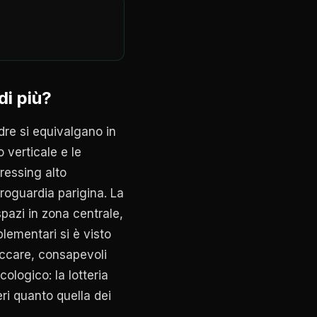
di più?
dre si equivalgano in
o verticale e le
ressing alto
troguardia parigina. La
spazi in zona centrale,
lementari si è visto
accare, consapevoli
ologico: la lotteria
eri quanto quella dei