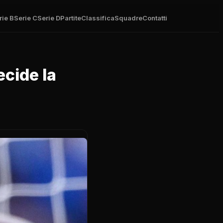
rie B
Serie C
Serie D
Partite
Classifica
Squadre
Contatti
cide la