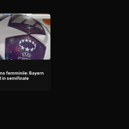
s femminile: Bayern
 in semifinale