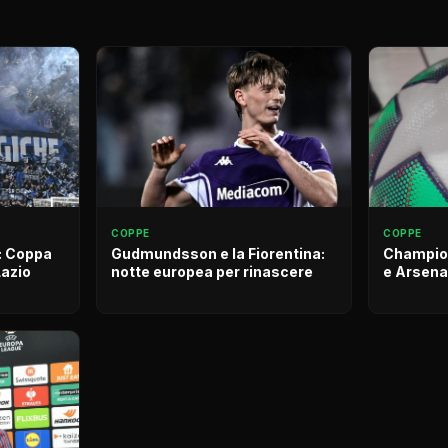
COPPE
COPPE
e: Coppa
Gudmundsson e la Fiorentina:
Champion
Lazio
notte europea per rinascere
e Arsenal