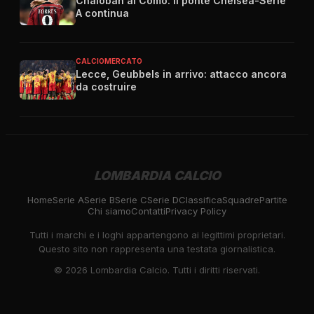
Chalobah al Como: il ponte Chelsea-Serie
A continua
CALCIOMERCATO
Lecce, Geubbels in arrivo: attacco ancora
da costruire
LOMBARDIA CALCIO
Home
Serie A
Serie B
Serie C
Serie D
Classifica
Squadre
Partite
Chi siamo
Contatti
Privacy Policy
Tutti i marchi e i loghi appartengono ai legittimi proprietari.
Questo sito non rappresenta una testata giornalistica.
©
2026
Lombardia Calcio. Tutti i diritti riservati.