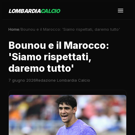
LOMBARDIA
CALCIO
Home
/
Bounou e il Marocco: 'Siamo rispettati, daremo tutto'
Bounou e il Marocco:
'Siamo rispettati,
daremo tutto'
7 giugno 2026
Redazione Lombardia Calcio