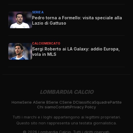
SERIE A
Pedro torna a Formello: visita speciale alla
Lazio di Gattuso
CALCIOMERCATO
Sergi Roberto ai LA Galaxy: addio Europa,
vola in MLS
LOMBARDIA CALCIO
Home
Serie A
Serie B
Serie C
Serie D
Classifica
Squadre
Partite
Chi siamo
Contatti
Privacy Policy
Tutti i marchi e i loghi appartengono ai legittimi proprietari.
Questo sito non rappresenta una testata giornalistica.
©
2026
Lombardia Calcio. Tutti i diritti riservati.