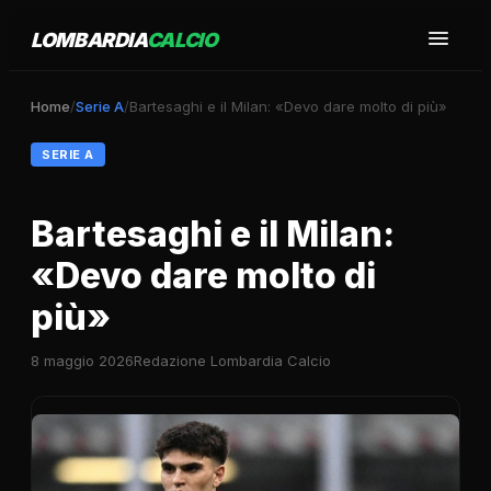
LOMBARDIA
CALCIO
Home
/
Serie A
/
Bartesaghi e il Milan: «Devo dare molto di più»
SERIE A
Bartesaghi e il Milan:
«Devo dare molto di
più»
8 maggio 2026
Redazione Lombardia Calcio