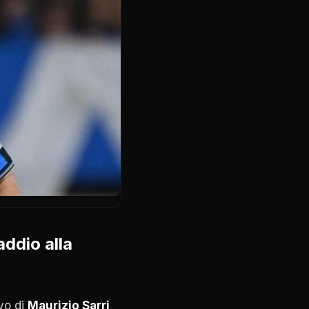
addio alla
ivo di
Maurizio Sarri