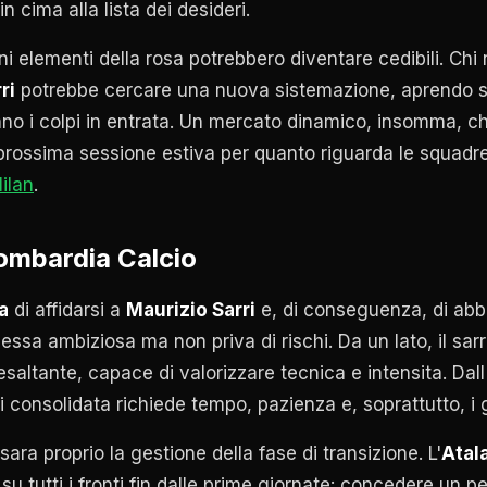
n cima alla lista dei desideri.
i elementi della rosa potrebbero diventare cedibili. Chi 
ri
potrebbe cercare una nuova sistemazione, aprendo sp
nno i colpi in entrata. Un mercato dinamico, insomma, ch
a prossima sessione estiva per quanto riguarda le squadr
ilan
.
Lombardia Calcio
a
di affidarsi a
Maurizio Sarri
e, di conseguenza, di abbr
ssa ambiziosa ma non priva di rischi. Da un lato, il sar
esaltante, capace di valorizzare tecnica e intensita. Dall
i consolidata richiede tempo, pazienza e, soprattutto, i g
sara proprio la gestione della fase di transizione. L'
Atal
u tutti i fronti fin dalle prime giornate: concedere un p