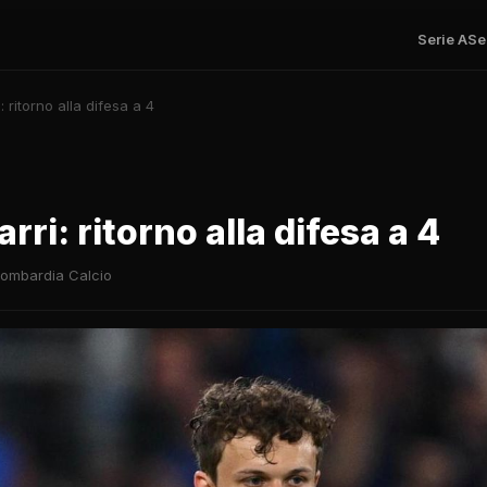
Serie A
Se
: ritorno alla difesa a 4
rri: ritorno alla difesa a 4
ombardia Calcio