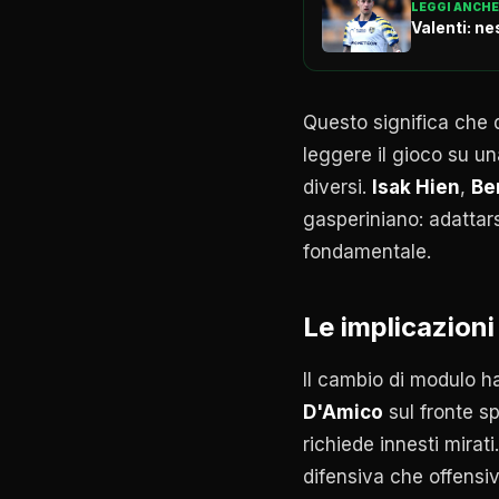
LEGGI ANCHE
Valenti: ne
Questo significa che d
leggere il gioco su un
diversi.
Isak Hien
,
Ber
gasperiniano: adattar
fondamentale.
Le implicazioni 
Il cambio di modulo h
D'Amico
sul fronte s
richiede innesti mirati
difensiva che offensi