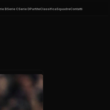
rie B
Serie C
Serie D
Partite
Classifica
Squadre
Contatti