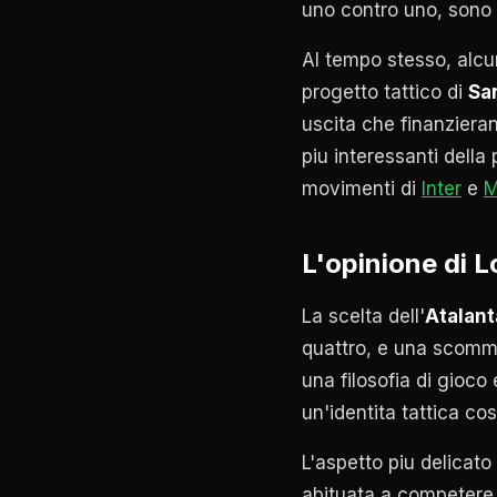
uno contro uno, sono i
Al tempo stesso, alcun
progetto tattico di
Sar
uscita che finanziera
piu interessanti dell
movimenti di
Inter
e
M
L'opinione di 
La scelta dell'
Atalant
quattro, e una scomme
una filosofia di gioco 
un'identita tattica cos
L'aspetto piu delicato 
abituata a competere s