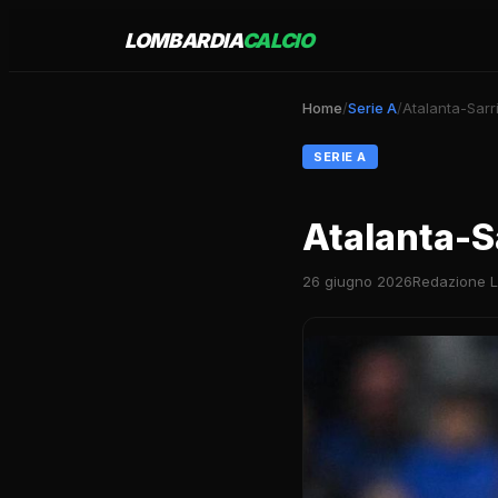
LOMBARDIA
CALCIO
Home
/
Serie A
/
Atalanta-Sarri
SERIE A
Atalanta-Sa
26 giugno 2026
Redazione L