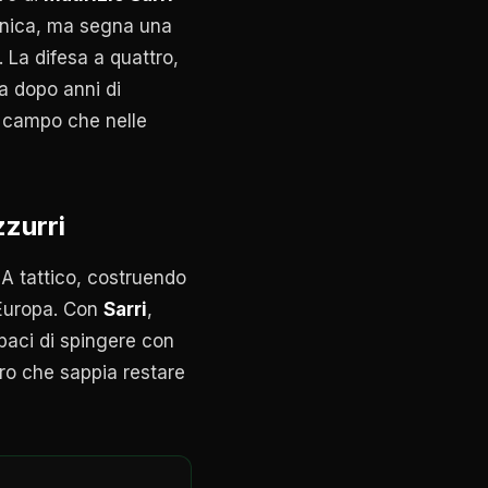
cnica, ma segna una
. La difesa a quattro,
a dopo anni di
l campo che nelle
zzurri
NA tattico, costruendo
d'Europa. Con
Sarri
,
apaci di spingere con
ro che sappia restare