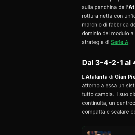
sulla panchina dell'
At
rottura netta con un'i
marchio di fabbrica d
dominio del modulo a 
strategie di
Serie A
.
Dal 3-4-2-1 al
L'
Atalanta
di
Gian Pi
attorno a essa un sist
tutto cambia. Il suo c
continuita, un centro
compatta e scalare co